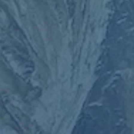
混合架构。随后，在建模与分析阶段，可引入预期进球模型 xG 对抗
价值模型 防守贡献度模型 球队风格聚类模型等算法，将海量基础统计
转化为更易理解的指标体系。最终，通过仪表盘式的可视化前端，将
2026世界杯数据统计完整版以图表、热区、网络图等形式呈现在不同
用户面前，从专业教练到普通球迷都可以各取所需。
案例分析 假想一支黑马球队的统计轨迹