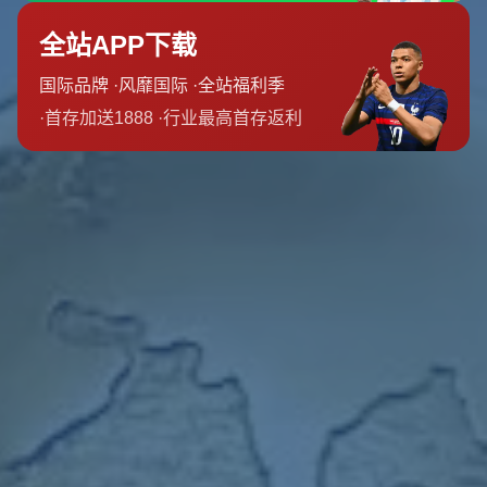
出了新的要求。以往的统计习惯往往围绕32队分组循环加淘汰赛模式
展开，而扩军后，增加的比赛场次、分组方案和晋级规则都将改变数
据采集的基线。例如，在赛事总体数据表中，需要新增更多维度的字
段 包括但不限于 每个大洲代表球队数量 与总参赛队比例 每一轮比赛
的累计进球数 场均进球波动趋势 各主办城市的平均上座率与天气条件
等。考虑到北美多地举办，还必须记录比赛所在时区、海拔、场地类
型和草皮参数等变量，因为这些环境因素会明显影响球员体能与技术
发挥。如果说“完整版”意味着尽量避免数据盲区，那么宏观层面的细
粒度标记，是后续所有深入分析的前提。