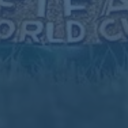
技术指标和新的数据源不断涌现，比如更加精细的生理负荷监测 心率
变异 体能消耗估算，更加智能的动作识别与姿态估计，以及更复杂的
多维决策模型。这些都意味着 完整统计体系本身，也必须适应新的信
息维度不断迭代。因此 相比把“完整版”理解成一次性完工的数据库，
倒不如把它看作覆盖2026世界杯全周期的一套系统工程 包括赛前历史
数据对比、赛中实时更新与赛后深度沉淀，把每一场比赛、每一个回
合、每一次跑动都最大程度转化为可被分析、可被复用的知识资产。
只有在这样的理解下，“2026世界杯数据统计完整版”才真正具备了长
期价值 而不只是赛事结束后被遗忘在角落的一堆数字表格。