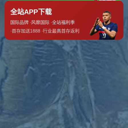
响。正因为有这些前车之鉴，皇马方面宁可在经济上做出一定“让
利”，也不愿为短期收益牺牲球队与球员的长线价值。
皇马的阵容平衡与未来规划