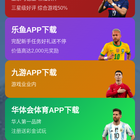
来 3 至 5 年的竞争力以及品牌形象的连贯性。即使沙特出价“上亿”，
在皇马眼中，失去一名当打之年的主力中卫，可能会造成战术体系的
连锁反应：防线稳定性降低，中场的保护压力增大，门将的暴露度增
加，甚至影响球队在欧冠淘汰赛中的心理安全感。这些看不见的风
险，很难用一笔即时转会收入完全弥补。
球员个人选择与职业轨迹的权衡
除了俱乐部的立场，米利唐本人在这类传闻中的潜在态度同样值得关
注。对于处于巅峰期的后卫来说，留在皇马意味着持续参与欧冠、国
家德比等顶级舞台，有机会将个人荣誉与团队荣誉同时最大化。前往
沙特联赛固然可以获取更为丰厚的薪资与舒适的竞技环境，但在竞技
挑战、历史定位以及未来“名宿标签”方面，很难与皇马这样的传统豪
门相提并论。很多球员在职业规划中会把“什么时候去新兴联赛养老”
作为后期选择，而不是在最具竞争力的年龄段就提前“兑现身价”。即
便沙特方面给出诱人条件，米利唐一旦选择留下，也是对自身竞技追
求的一种
主动坚守
。
案例对比 老将与当打之年的不同去向
从过往案例来看，部分年纪偏大的球星选择前往沙特或其他新兴联
赛，通常是在已经完成欧冠、联赛冠军甚至金球奖等多项荣誉累积之
后，这更像是职业生涯的“第二阶段”：强调经济回报和生活节奏的调
整。与之相对，当打之年的核心后卫如果在巅峰期就离开欧洲主流战
场，往往会被外界解读为“放弃更高层次竞争”，甚至影响国家队地位
和转会市场的长期评价。米利唐目前仍处在积累荣誉、塑造个人历史
地位的关键阶段，如果他在这种时刻被高价挖走，不仅会改变皇马后
防格局，也会对他日后在足坛的话语权和球迷心中的定位产生深远影