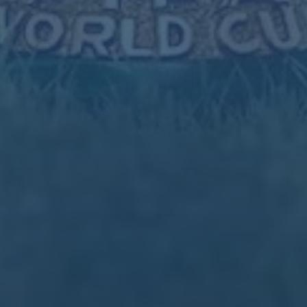
【官方指定平台】官方顶级竞技大厅，获取最新盘口赔率与极速在线
体验，大额无忧提款，请认准正版授权。