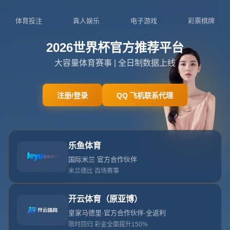
巴媒-沙特上亿报价米利唐遭拒 谈判不到1小时结束
发布时间：2026-08-07T06:00:13+08:00
当一家新兴足球势力用“上亿报价”敲开豪门大门，却在不到一小时内
铩羽而归，这背后往往不是简单的价格问题，而是权力版图、竞技诉
求与长远布局的多重博弈。“巴媒 沙特上亿报价米利唐遭拒 谈判不到1
小时结束”的信息，引发外界对皇马、沙特联赛以及球员个人定位的全
面思考：面对金钱攻势，真正能撼动顶级后防核心的究竟是什么。