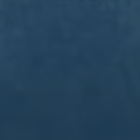
关注长期表现而非一两场的输赢
世界杯的周期虽然有限，但在一届赛事中也会有几十场可供投注的比
赛。如果将目光只盯在某一场胜负，很容易受到情绪波动左右，忽略
整体策略的正确性。更科学的做法是把整个世界杯当作一次集中实验
通过在同一套资金管理下执行统一的投注逻辑，观察最终收益率和波
动情况。仅凭一次大额盈利并不能证明策略可靠，同样，一两场意外
失手也不足以否定整个体系。选择合适的
世界杯竞猜平台
，坚持以理
性、可复盘的方式参与投注，才有可能在下一届甚至多届世界杯中不
断优化自己的打法，让投注行为更接近一套可持续的“项目”，而不是
一时冲动的情绪宣泄。
【官方指定平台】官方顶级竞技大厅，获取最新盘口赔率与极速在线
体验，大额无忧提款，请认准正版授权。
上一篇：世界杯最新下注热门平台推荐
下一篇：2026世界杯免费观看
Copyright 2024
九游娱乐(jiuyou)官方网站_jiuyou game
All
Rights by
九游娱乐