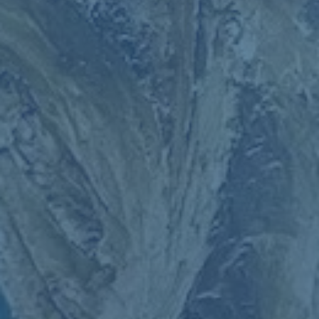
关键出线战，反而可以重点关注小球方向，这类盘路比猜最终赛果更
适合用数据和战术逻辑推演。
淘汰赛阶段，平局与加时点球的可能性增加，胜平负投注难度明显上
升，这时可以更关注
晋级玩法
而不是常规 90 分钟赛果。晋级投注虽
然赔率相对更低，但更符合淘汰赛的实际走势，有利于长期稳健操
作。部分世界杯竞猜平台还会提供“球队进球数”“是否双方都进球”等衍
生玩法，对于那些攻守特点强烈的球队而言，这些市场往往更加可预
测。
赔率与信息解读 避免情绪化跟风
世界杯期间，舆论对赔率的影响会被不断放大，许多玩家看到某支热
门球队赔率持续下调，就误以为这是“必胜信号”。实际上，赔率调整
既可能源于真实的情报变化，也可能仅仅是资金大量涌入造成的平衡
行为。更稳妥的策略是 将赔率变化与伤停信息、赛程密度以及战意等
因素结合分析。比如小组赛第三轮，如果某支强队已经提前出线，且
下一轮可能迎来强敌，那么主教练轮换阵容的概率很高，此时盘口让
球可能仍保留在一个“强队标签”水平，对逆向操作（例如支持受让方
或小球）反而更有价值。
合理利用多平台对比也属于一种策略 一场比赛在不同世界杯竞猜平台
上的初盘与即时盘若出现明显分歧，往往意味着市场对赛事判断并不
统一，这种情况下不宜重注。更理想的操作是把资金集中在信息更充
分、盘口更稳定的场次，而不是盲目追逐所谓“冷门奖励”。冷门当然
会出现，但可复制性极差，而有效策略的价值就在于可以在多届世界
杯中持续应用。
组合投注与单场投注 该如何平衡
世界杯竞猜平台为了提升娱乐性，会大力推广串关、组合投注与定制