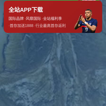
面对世界杯竞猜平台提供的众多玩法，对大多数玩家而言，先把握几
个基础盘路更为实际。最经典的是
胜平负与让球盘
，以及
大小球
。在
小组赛阶段，一些强弱明显的对阵，常常在让球盘上体现出相对清晰
的价值 强队让一球或球半时，如果战意明确且替补深度充足，顺势支
持往往比单纯买低赔的主胜更划算。对于两队风格保守的比赛，比如